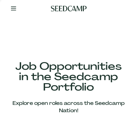
By
Your
Side
from
Day
One
Our
Team
Job Opportunities
in the Seedcamp
Our
Portfolio
Companies
Explore open roles across the Seedcamp
News
Nation!
&
Views