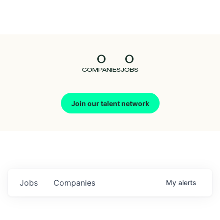
Seedcamp
Nation
0
0
Talent
COMPANIES
JOBS
Pitch
Join our talent network
Us
Jobs
Companies
My
alerts