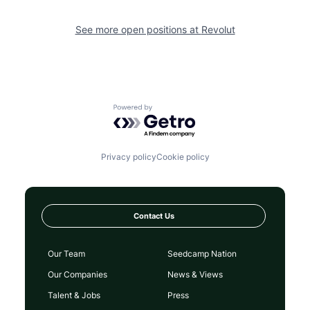
See more open positions at
Revolut
Powered by Getro.com
Privacy policy
Cookie policy
Contact Us
Our Team
Seedcamp Nation
Our Companies
News & Views
Talent & Jobs
Press