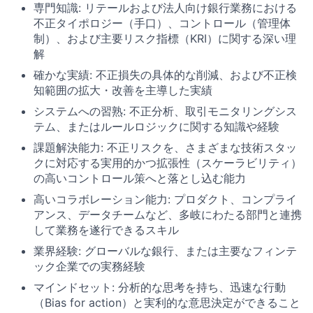
専門知識: リテールおよび法人向け銀行業務における
不正タイポロジー（手口）、コントロール（管理体
制）、および主要リスク指標（KRI）に関する深い理
解
確かな実績: 不正損失の具体的な削減、および不正検
知範囲の拡大・改善を主導した実績
システムへの習熟: 不正分析、取引モニタリングシス
テム、またはルールロジックに関する知識や経験
課題解決能力: 不正リスクを、さまざまな技術スタッ
クに対応する実用的かつ拡張性（スケーラビリティ）
の高いコントロール策へと落とし込む能力
高いコラボレーション能力: プロダクト、コンプライ
アンス、データチームなど、多岐にわたる部門と連携
して業務を遂行できるスキル
業界経験: グローバルな銀行、または主要なフィンテ
ック企業での実務経験
マインドセット: 分析的な思考を持ち、迅速な行動
（Bias for action）と実利的な意思決定ができること