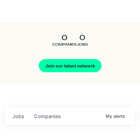
Seedcamp
Nation
0
0
Talent
COMPANIES
JOBS
Pitch
Join our talent network
Us
Jobs
Companies
My
alerts