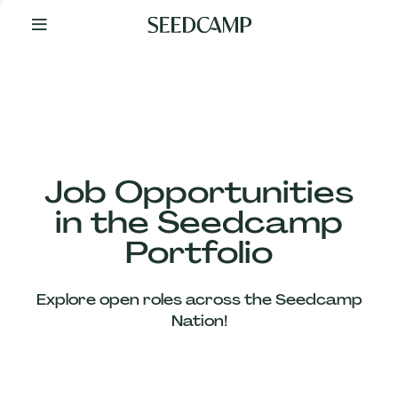
By
Your
Side
from
Day
One
Our
Team
Job Opportunities
in the Seedcamp
Our
Portfolio
Companies
Explore open roles across the Seedcamp
News
Nation!
&
Views