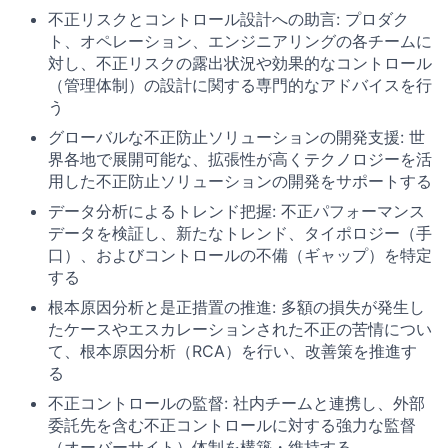
不正リスクとコントロール設計への助言: プロダク
ト、オペレーション、エンジニアリングの各チームに
対し、不正リスクの露出状況や効果的なコントロール
（管理体制）の設計に関する専門的なアドバイスを行
う
グローバルな不正防止ソリューションの開発支援: 世
界各地で展開可能な、拡張性が高くテクノロジーを活
用した不正防止ソリューションの開発をサポートする
データ分析によるトレンド把握: 不正パフォーマンス
データを検証し、新たなトレンド、タイポロジー（手
口）、およびコントロールの不備（ギャップ）を特定
する
根本原因分析と是正措置の推進: 多額の損失が発生し
たケースやエスカレーションされた不正の苦情につい
て、根本原因分析（RCA）を行い、改善策を推進す
る
不正コントロールの監督: 社内チームと連携し、外部
委託先を含む不正コントロールに対する強力な監督
（オーバーサイト）体制を構築・維持する