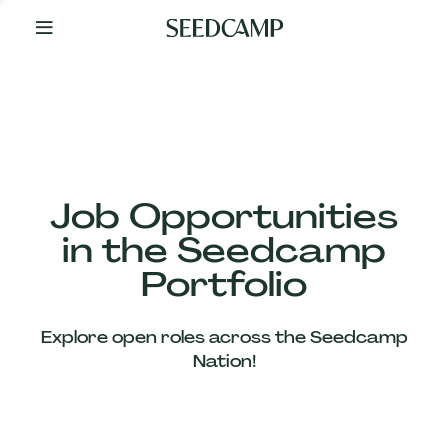
By
Your
Side
from
Day
One
Our
Team
Job Opportunities
in the Seedcamp
Our
Portfolio
Companies
Explore open roles across the Seedcamp
News
Nation!
&
Views