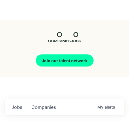
Seedcamp
Nation
0
0
Talent
COMPANIES
JOBS
Pitch
Join our talent network
Us
Jobs
Companies
My
alerts