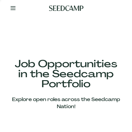
By
Your
Side
from
Day
One
Our
Team
Job Opportunities
in the Seedcamp
Our
Portfolio
Companies
Explore open roles across the Seedcamp
News
Nation!
&
Views