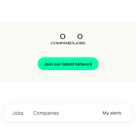
Seedcamp
Nation
0
0
Talent
COMPANIES
JOBS
Pitch
Join our talent network
Us
Jobs
Companies
My
alerts