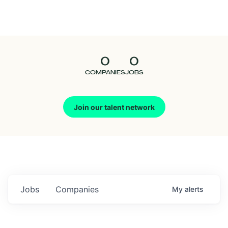
Seedcamp
Nation
0
0
Talent
COMPANIES
JOBS
Pitch
Join our talent network
Us
Jobs
Companies
My
alerts