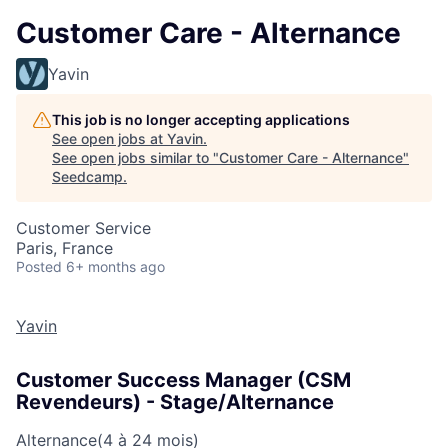
Customer Care - Alternance
Yavin
This job is no longer accepting applications
See open jobs at
Yavin
.
See open jobs similar to "
Customer Care - Alternance
"
Seedcamp
.
Customer Service
Paris, France
Posted
6+ months ago
Yavin
Customer Success Manager (CSM
Revendeurs) - Stage/Alternance
Alternance
(4 à 24 mois)