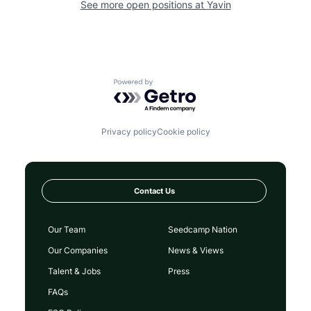
See more open positions at
Yavin
Powered by Getro.com
Privacy policy
Cookie policy
Contact Us
Our Team
Seedcamp Nation
Our Companies
News & Views
Talent & Jobs
Press
FAQs