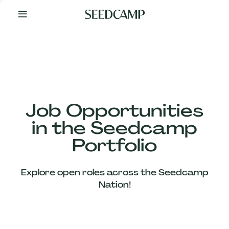
By
Your
Side
from
Day
One
Our
Team
Job Opportunities
in the Seedcamp
Our
Portfolio
Companies
Explore open roles across the Seedcamp
News
Nation!
&
Views